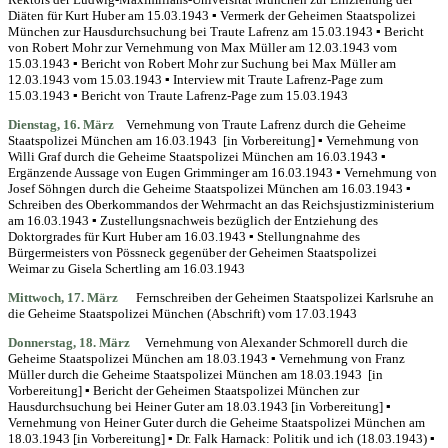
Diäten für Kurt Hub
er am 15.03.1943 ▪ Vermerk der Geheimen Staatspolizei
München zur Hausdurchsuchung bei Traute Lafrenz am 15.03.1943 ▪ Bericht
von Robert Mohr zur Vernehmung von Max Müller am 12.03.1943 vom
15.03.1943 ▪
Bericht von Robert Mohr zur Suchung bei Max Müller am
12.03.1943 vom 15.03.1943 ▪ Interview mit Traute Lafrenz-Page zum
15.03.1943 ▪ Bericht von Traute Lafrenz-Page zum 15.03.1943
Dienstag, 16. März
Vernehmung von Traute Lafrenz durch die Geheime
Staatspolizei München am 16.03.1943 [in Vorbereitung] ▪ Vernehmung von
Willi Graf durch die Geheime Staatspolizei München am 16.03.1943 ▪
Ergänzende Aussage von Eugen Grimminger am 16.03.1943 ▪ Vernehmung von
Josef Söhngen durch die Geheime Staatspolizei München am 16.03.1943 ▪
Schreiben des Oberkommandos der Wehrmacht an das Reichsjustizministerium
am 16.03.1943 ▪
Zustellungsnachweis bezüglich der Entziehung des
Doktorgrades für Kurt Huber am 16.03.1943 ▪ Stellungnahme des
Bürgermeisters von Pössneck gegenüber der Geheimen Staatspolizei
Weimar zu Gisela Schertling am 16.03.1943
Mittwoch, 17. März
Fernschreiben der Geheimen Staatspolizei Karlsruhe an
die Geheime Staatspolizei München (Abschrift) vom 17.03.1943
Donnerstag,
18. März
Vernehmung von Alexander Schmorell durch die
Geheime Staatspolizei München am 18.03.1943 ▪ Vernehmung von Franz
Müller durch die Geheime Staatspolizei München am 18.03.1943 [in
Vorbereitung] ▪ Bericht der Geheimen Staatspolizei München zur
Hausdurchsuchung bei Heiner Guter am 18.03.1943 [in Vorbereitung] ▪
Vernehmung von Heiner Guter durch die Geheime Staatspolizei München am
18.03.1943 [in Vorbereitung] ▪ Dr. Falk Harnack: Politik und ich (18.03.1943) ▪