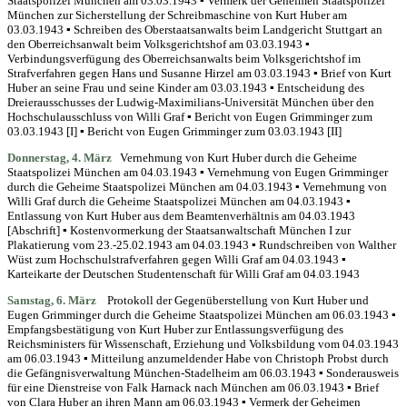
Staatspolizei München am 03.03.1943 ▪ Vermerk der Geheimen Staatspolizei
München zur Sicherstellung der Schreibmaschine von Kurt Huber am
03.03.1943 ▪ Schreiben des Oberstaatsanwalts beim Landgericht Stuttgart an
den Oberreichsanwalt beim Volksgerichtshof am 03.03.1943 ▪
Verbindungsverfügung des Oberreichsanwalts beim Volksgerichtshof im
Strafverfahren gegen Hans und Susanne Hirzel am 03.03.1943 ▪ Brief von Kurt
Huber an seine Frau und seine Kinder am 03.03.1943 ▪ Entscheidung des
Dreierausschusses der Ludwig-Maximilians-Universität München über den
Hochschulausschluss von Willi Graf ▪ Bericht von Eugen Grimminger zum
03.03.1943 [I] ▪ Bericht von Eugen Grimminger zum 03.03.1943 [II]
Donnerstag, 4. März
Vernehmung von Kurt Huber durch die Geheime
Staatspolizei München am 04.03.1943 ▪ Vernehmung von Eugen Grimminger
durch die Geheime Staatspolizei München am 04.03.1943 ▪ Vernehmung von
Willi Graf durch die Geheime Staatspolizei München am 04.03.1943 ▪
Entlassung von Kurt Huber aus dem Beamtenverhältnis am 04.03.1943
[Abschrift] ▪ Kostenvormerkung der Staatsanwaltschaft München I zur
Plakatierung vom 23.-25.02.1943 am 04.03.1943 ▪ Rundschreiben von Walther
Wüst zum Hochschulstrafverfahren gegen Willi Graf am 04.03.1943 ▪
Karteikarte der Deutschen Studentenschaft für Willi Graf am 04.03.1943
Samstag, 6.
März
Protokoll der Gegenüberstellung von Kurt Huber und
Eugen Grimminger durch die Geheime Staatspolizei München am 06.03.1943 ▪
Empfangsbestätigung von Kurt Huber zur Entlassungsverfügung des
Reichsministers für Wissenschaft, Erziehung und Volksbildung vom 04.03.1943
am 06.03.1943 ▪ Mitteilung anzumeldender Habe von Christoph Probst durch
die Gefängnisverwaltung München-Stadelheim am 06.03.1943 ▪ Sonderausweis
für eine Dienstreise von Falk Harnack nach München am 06.03.1943 ▪ Brief
von Clara Huber an ihren Mann am 06.03.1943 ▪ Vermerk der Geheimen