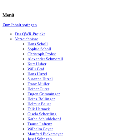
Menü
Zum Inhalt springen
Das QWR-Projekt
Verzeichnisse
Hans Scholl
Sophie Scholl
Christoph Probst
Alexander Schmorell
Kurt Huber
Willi Graf
Hans Hirzel
Susanne Hirzel
Franz Müller
Heiner Guter
Eugen Grimminger
Heinz Bollinger
Helmut Bauer
Falk Harnack
Gisela Schertling
Käthe Schüddekopf
Traute Lafrenz
Wilhelm Geyer
Manfred Eickemeyer
Josef Söhngen