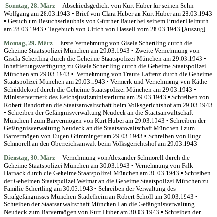
Sonntag, 28. März
Abschiedsgedicht von Kurt Huber für seinen Sohn
Wolfgang am 28.03.1943 ▪ Brief von Clara Huber an Kurt Huber am 28.03.1943
▪ Gesuch um Besuchserlaubnis von Günther Bauer bei seinem Bruder Helmuth
am 28.03.1943 ▪ Tagebuch von Ulrich von Hassell vom 28.03.1943 [Auszug]
Montag, 29. März
Erste Vernehmung von Gisela Schertling durch die
Geheime Staatspolizei München am 29.03.1943 ▪ Zweite Vernehmung von
Gisela Schertling durch die Geheime Staatspolizei München
am 29.03.1943 ▪
Inhaftierungsverfügung zu Gisela Schertling durch die Geheime Staatspolizei
München
am 29.03.1943 ▪ Vernehmung von Traute Lafrenz durch die Geheime
Staatspolizei München am 29.03.1943 ▪ Vermerk und Vernehmung von Käthe
Schüddekopf durch die Geheime Staatspolizei
München am 29.03.1943 ▪
Ministervermerk des Reichsjustizministeriums am 29.03.1943 ▪ Schreiben von
Robert Bandorf an die Staatsanwaltschaft beim Volksgerichtshof am 29.03.1943
▪ Schreiben der Gefängnisverwaltung Neudeck an die Staatsanwaltschaft
München I zum Barvermögen von Kurt Huber am 29.03.1943 ▪ Schreiben der
Gefängnisverwaltung Neudeck an die Staatsanwaltschaft München I zum
Barvermögen von Eugen Grimminger am 29.03.1943 ▪ Schreiben von Hugo
Schmorell an den Oberreichsanwalt beim Volksgerichtshof am 29.03.1943
Dienstag, 30. März
Vernehmung von Alexander Schmorell durch die
Geheime Staatspolizei München am 30.03.1943 ▪ Vernehmung von Falk
Harnack durch die Geheime Staatspolizei München am 30.03.1943 ▪ Schreiben
der Geheimen Staatspolizei Weimar an die Geheime Staatspolizei München zu
Familie Schertling am 30.03.1943 ▪ Schreiben der Verwaltung des
Strafgefängnisses München-Stadelheim an Robert Scholl am 30.03.1943 ▪
Schreiben der Staatsanwaltschaft München I an die Gefängnisverwaltung
Neudeck zum Barvermögen von Kurt Huber am 30.03.1943 ▪ Schreiben der