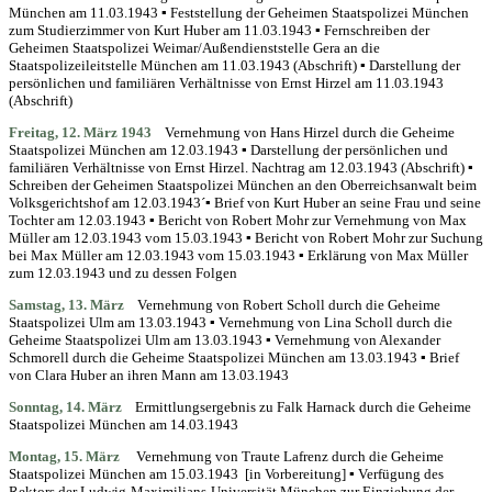
München am 11.03.1943 ▪ Feststellung der Geheimen Staatspolizei München
zum Studierzimmer von Kurt Huber am 11.03.1943 ▪ Fernschreiben der
Geheimen Staatspolizei Weimar/Außendienststelle Gera an die
Staatspolizeileitstelle München am 11.03.1943 (Abschrift) ▪ Darstellung der
persönlichen und familiären Verhältnisse von Ernst Hirzel am 11.03.1943
(Abschrift)
Freitag, 12. März 1943
Vernehmung von Hans Hirzel durch die Geheime
Staatspolizei München am 12.03.1943 ▪ Darstellung der persönlichen und
familiären Verhältnisse von Ernst Hirzel. Nachtrag am 12.03.1943 (Abschrift) ▪
Schreiben der Geheimen Staatspolizei München an den Oberreichsanwalt beim
Volksgerichtshof am 12.03.1943´▪ Brief v
on K
urt Huber an seine Frau und seine
Tochter am 12.03.1943 ▪ Bericht von Robert Mohr zur Vernehmung von Max
Müller am 12.03.1943 vom 15.03.1943 ▪ Bericht von Robert Mohr zur Suchung
bei Max Müller am 12.03.1943 vom 15.03.1943 ▪ Erklärung von Max Müller
zum 12.03.1943 und zu dessen Folgen
Samstag,
13. März
Vernehmung von Robert Scholl durch die Geheime
Staatspolizei Ulm am 13.03.1943 ▪ Vernehmung von Lina Scholl durch die
Geheime Staatspolizei Ulm am 13.03.1943 ▪ Vernehmung von Alexander
Schmorell durch die Geheime Staatspolizei München am 13.03.1943 ▪ Brief
von Clara Huber an ihren Mann am 13.03.1943
Sonntag, 14.
März
Ermittlungsergebnis zu Falk Harnack durch die Geheime
Staatspolizei München am 14.03.1943
Montag, 15. März
V
ernehmung von Traute Lafrenz durch die Geheime
Staatspolizei München am 15.03.1943 [in Vorbereitung] ▪ Verfügung des
Rektors der Ludwig-Maximilians-Universität München zur Einziehung der