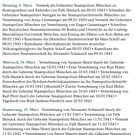
Dienstag, 9. März
Vermerk der Geheimen Staatspolizei München zu
Korrespondenz und Kalender von Falk Harnack am 09.03.1943 ▪ Schreiben der
Geheimen Staatspolizei Stuttgart an die Staatspolizeileitstelle München zur
Vernehmung von Jenny Grimminger am 09.03.1943 und Vermerk der Geheimen
Staatspolizei München zur Vernehmung von Eugen Grimminger ▪ Schreiben
des Bayerischen Staatsministeriums für Kultus und Unterricht an die Ludwig-
Maximilians-Universität München zum Einzug der Diäten von Kurt Huber am
09.03.1943 ▪ Karteikarte der Deutschen Studentenschaft für Hans Scholl am
09.03.1943 ▪ Karteikarte »Reichsdeutsche Studentin deutscher
Volkszugehörigkeit« für Sophie Scholl am 09.03.1943 ▪ Karteikarte der
Deutschen Studentenschaft für Alexander Schmorell am 09.03.1943
Mittwoch, 10. März
Vernehmung von Susanne Hirzel durch die Geheime
Staatspolizei München am 10.03.1943 ▪ Erste Vernehmung von Kurt Huber
durch die Geheime Staatspolizei München am 10.03.1943 ▪ Vernehmung von
Falk Harnack durch die Geheime Staatspolizei München am 10.03.1943 ▪
Fernschreiben des Reichssicherheitshauptamtes an die Staatspolizeileitstelle
München am 10.03.1943 [Abschrift] ▪ Zweite Vernehmung von Kurt Huber
durch die Geheime Staatspolizei München am 10.03.1943 ▪ Vernehmung von
Karl Pötzl durch die Geheime Staatspolizei München am 10.03.1943 ▪
Tagebuch von Ruth Andreas-Friedrich zum 10.03.1943
Donnerstag,
11. März
Vernehmung von Alexander Schmorell durch die
Geheime Staatspolizei München am 11.03.1943 ▪ Vernehmung von Falk
Harnack durch die Geheime Staatspolizei München am 11.03.1943 ▪ Vermerk
der Geheimen Staatspolizei München zu Falk Harnack am 11.03.1943 ▪
Vernehmung von Hans Hirzel durch die Geheime Staatspolizei München am
11.03.1943 ▪ Vernehmung von Anton Wagner durch die Geheime Staatspolizei