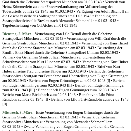
Graf durch die Geheime Staatspolizei München am 01.03.1943 ▪ Vermerk von
Heinz Kümmerlein zu einer Presseverlautbarung zur Vollstreckung des
Todesurteils vom 22.02.1943 am 01.03.1943 ▪ Verfügung von Adolf Bischoff an
die Geschäftsstelle des Volksgerichtshofs am 01.03.1943 ▪ Fahndung der
Staatspolizeileitstelle Breslau nach Alexander Schmorell am 01.03.1943 ▪
Tagebucheintrag von Otl Aicher am 01.03.1943
Dienstag, 2. März
Vernehmung von Lilo Berndl durch die Geheime
Staatspolizei München am 02.03.1943 ▪ Vernehmung von Willi Graf durch die
Geheime Staatspolizei München am 02.03.1943 ▪ Vernehmung von Hans Hirzel
durch die Geheime Staatspolizei München am 02.03.1943 ▪ Beurteilung der
Familie Ernst Hirzel durch die Geheime Staatspolizei Ulm am 02.03.1943 ▪
Vermerk der Geheimen Staatspolizei München zur Sicherstellung der
Schreibmaschine von Kurt Huber am 02.03.1943 ▪ Vernehmung von Kurt Huber
durch die Geheime Staatspolizei München am 02.03.1943 ▪ Brief von Kurt
Huber an seine Frau und seine Kinder am 02.03.1943 ▪ Bericht der Geheimen
Staatspolizei Stuttgart zur Festnahme und Überstellung von Eugen Grimminger
am 02.03.1943 ▪ Bericht von Eugen Grimminger zum 02.03.1943 [I] ▪ Bericht
von Eugen Grimminger zum 02.03.1943 [II] ▪ Bericht von Eugen Grimminger
zum 02.03.1943 [III] ▪ Bericht nach Eugen Grimminger zum 02.03.1943 ▪
Bericht von Maria Bickebach zum 02.03.1943 ▪ Bericht von Lilo Fürst-
Ramdohr zum 02.03.1943 [I] ▪ Bericht von Lilo Fürst-Ramdohr zum 02.03.1943
[II]
Mittwoch, 3. März
Erste Vernehmung von Eugen Grimminger durch die
Geheime Staatspolizei München am 03.03.1943 ▪ Vermerk der Geheimen
Staatspolizei München zur Vernehmung von Alexander Schmorell am
03.03.1943 ▪ Zweite Vernehmung von Eugen Grimminger durch die Geheime