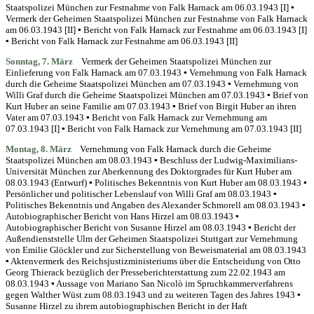
Staatspolizei München zur Festnahme von Falk Harnack am 06.03.1943 [I] ▪
Vermerk der Geheimen Staatspolizei München zur Festnahme von Falk Harnack
am 06.03.1943 [II] ▪ Bericht von Falk Harnack zur Festnahme am 06.03.1943 [I]
▪ Bericht von Falk Harnack zur Festnahme am 06.03.1943 [II]
Sonntag, 7. März
Vermerk der Geheimen Staatspolizei München zur
Einlieferung von Falk Harnack am 07.03.1943 ▪ Vernehmung von Falk Harnack
durch die Geheime Staatspolizei München am 07.03.1943 ▪ Vernehmung von
Willi Graf durch die Geheime Staatspolizei München am 07.03.1943 ▪ Brief von
Kurt Huber an seine Familie am 07.03.1943 ▪ Brief von Birgit Huber an ihren
Vater am 07.03.1943 ▪ Bericht von Falk Harnack zur Vernehmung am
07.03.1943 [I] ▪ Bericht von Falk Harnack zur Vernehmung am 07.03.1943 [II]
Montag, 8. März
Vernehmung von Falk Harnack durch die Geheime
Staatspolizei München am 08.03.1943 ▪ Beschluss der Ludwig-Maximilians-
Universität München zur Aberkennung des Doktorgrades für Kurt Huber am
08.03.1943 (Entwurf) ▪ Politisches Bekenntnis von Kurt Huber am 08.03.1943 ▪
Persönlicher und politischer Lebenslauf von Willi Graf am 08.03.1943 ▪
Politisches Bekenntnis und Angaben des Alexander Schmorell am 08.03.1943 ▪
Autobiographischer Bericht von Hans Hirzel am 08.03.1943 ▪
Autobiographischer Bericht von Susanne Hirzel am 08.03.1943 ▪ Bericht der
Außendienststelle Ulm der Geheimen Staatspolizei Stuttgart zur Vernehmung
von Emilie Glöckler und zur Sicherstellung von Beweismaterial am 08.03.1943
▪ Aktenvermerk des Reichsjustizministeriums über die Entscheidung von Otto
Georg Thierack bezüglich der Presseberichterstattung zum 22.02.1943 am
08.03.1943 ▪ Aussage von Mariano San Nicolò im Spruchkammerverfahrens
gegen Walther Wüst zum 08.03.1943 und zu weiteren Tagen des Jahres 1943 ▪
Susanne Hirzel zu ihrem autobiographischen Bericht in der Haft