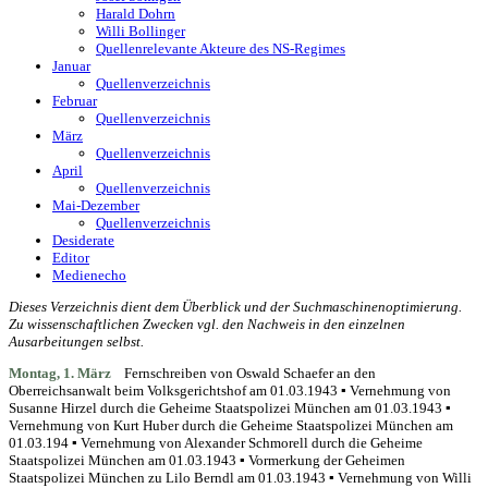
Harald Dohrn
Willi Bollinger
Quellenrelevante Akteure des NS-Regimes
Januar
Quellenverzeichnis
Februar
Quellenverzeichnis
März
Quellenverzeichnis
April
Quellenverzeichnis
Mai-Dezember
Quellenverzeichnis
Desiderate
Editor
Medienecho
Dieses Verzeichnis dient dem Überblick und der Suchmaschinenoptimierung.
Zu wissenschaftlichen Zwecken vgl. den Nachweis in den einzelnen
Ausarbeitungen selbst.
Montag, 1. März
Fernschreiben von Oswald Schaefer an den
Oberreichsanwalt beim Volksgerichtshof am 01.03.1943 ▪ Vernehmung von
Susanne Hirzel durch die Geheime Staatspolizei München am 01.03.1943 ▪
Vernehmung von Kurt Huber durch die Geheime Staatspolizei München am
01.03.194 ▪ Vernehmung von Alexander Schmorell durch die Geheime
Staatspolizei München am 01.03.1943 ▪ Vormerkung der Geheimen
Staatspolizei München zu Lilo Berndl am 01.03.1943 ▪ Vernehmung von Willi