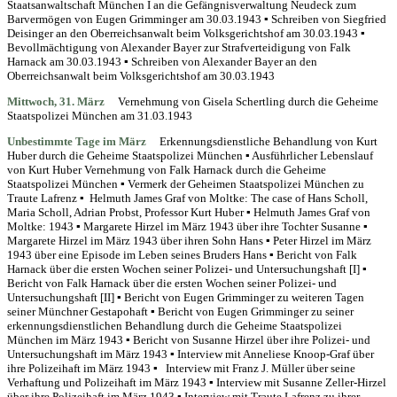
Staatsanwaltschaft München I an die Gefängnisverwaltung Neudeck zum
Barvermögen von Eugen Grimminger am 30.03.1943 ▪ Schreiben von Siegfried
Deisinger an den Oberreichsanwalt beim Volksgerichtshof am 30.03.1943 ▪
Bevollmächtigung von Alexander Bayer zur Strafverteidigung von Falk
Harnack am 30.03.1943 ▪ Schreiben von Alexander Bayer an den
Oberreichsanwalt beim Volksgerichtshof am 30.03.1943
Mittwoch, 31. März
Vernehmung von Gisela Schertling durch die Geheime
Staatspolizei München am 31.03.1943
Unbestimmte Tage im März
Erkennungsdienstliche Behandlung von Kurt
Huber durch die Geheime Staatspolizei München ▪ Ausführlicher Lebenslauf
von Kurt Huber Vernehmung von Falk Harnack durch die Geheime
Staatspolizei München ▪ Vermerk der Geheimen Staatspolizei München zu
Traute Lafrenz ▪ Helmuth James Graf von Moltke: The case of Hans Scholl,
Maria Scholl, Adrian Probst, Professor Kurt Huber ▪ Helmuth James Graf von
Moltke: 1943 ▪ Margarete Hirzel im März 1943 über ihre Tochter Susanne ▪
Margarete Hirzel im März 1943 über ihren Sohn Hans ▪ Peter Hirzel im März
1943 über eine Episode im Leben seines Bruders Hans ▪ Bericht von Falk
Harnack über die ersten Wochen seiner Polizei- und Untersuchungshaft [I] ▪
Bericht von Falk Harnack über die ersten Wochen seiner Polizei- und
Untersuchungshaft [II] ▪ Bericht von Eugen Grimminger zu weiteren Tagen
seiner Münchner Gestapohaft ▪ Bericht von Eugen Grimminger zu seiner
erkennungsdienstlichen Behandlung durch die Geheime Staatspolizei
München im März 1943 ▪ Bericht von Susanne Hirzel über ihre Polizei- und
Untersuchungshaft im März 1943 ▪ Interview mit Anneliese Knoop-Graf über
ihre Polizeihaft im März 1943 ▪ Interview mit Franz J. Müller über seine
Verhaftung und Polizeihaft im März 1943 ▪ Interview mit Susanne Zeller-Hirzel
über ihre Polizeihaft im März 1943 ▪ Interview mit Traute Lafrenz zu ihrer