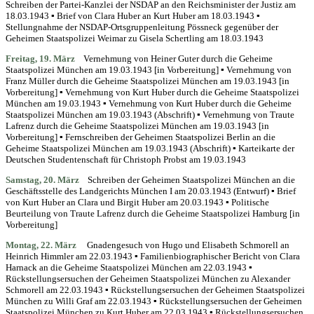
Schreiben der Partei-Kanzlei der NSDAP an den Reichsminister der Justiz am
18.03.1943 ▪ Brief von Clara Huber an Kurt Huber am 18.03.1943 ▪
Stellungnahme der NSDAP-Ortsgruppenleitung Pössneck gegenüber der
Geheimen Staatspolizei Weimar zu Gisela Schertling am 18.03.1943
Freitag, 19. März
Vernehmung von Heiner Guter durch die Geheime
Staatspolizei München am 19.03.1943 [in Vorbereitung] ▪ Vernehmung von
Franz Müller durch die Geheime Staatspolizei München am 19.03.1943 [in
Vorbereitung] ▪
Vernehmung von Kurt Huber durch die Geheime Staatspolizei
München am 19.03.1943 ▪ Vernehmung von Kurt Huber durch die Geheime
Staatspolizei München am 19.03.1943 (Abschrift) ▪ Vernehmung von Traute
Lafrenz durch die Geheime Staatspolizei München am 19.03.1943 [in
Vorbereitung] ▪ Fernschreiben der Geheimen Staatspolizei Berlin an die
Geheime Staatspolizei München am 19.03.1943 (Abschrift) ▪ Karteikarte der
Deutschen Studentenschaft für Christoph Probst am 19.03.1943
Samstag,
20. März
Schreiben der Geheimen Staatspolizei München an die
Geschäftsstelle des Landgerichts München I am 20.03.1943 (Entwurf) ▪ Brief
von Kurt Huber an Clara und Birgit Huber am 20.03.1943 ▪ Politische
Beurteilung von Traute Lafrenz durch die Geheime Staatspolizei Hamburg [in
Vorbereitung]
Montag, 22. März
Gnadengesuch von Hugo und Elisabeth Schmorell an
Heinrich Himmler am 22.03.1943 ▪ Familienbiographischer Bericht von Clara
Harnack an die Geheime Staatspolizei München am 22.03.1943 ▪
Rückstellungsersuchen der Geheimen Staatspolizei München zu Alexander
Schmorell am 22.03.1943 ▪ Rückstellungsersuchen der Geheimen Staatspolizei
München zu Willi Graf am 22.03.1943 ▪ Rückstellungsersuchen der Geheimen
Staatspolizei München zu Kurt Huber am 22.03.1943 ▪ Rückstellungsersuchen