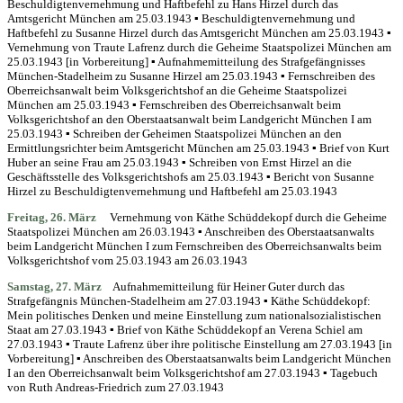
Beschuldigtenvernehmung und Haftbefehl zu Hans Hirzel durch das
Amtsgericht München am 25.03.1943 ▪ Beschuldigtenvernehmung und
Haftbefehl zu Susanne Hirzel durch das Amtsgericht München am 25.03.1943 ▪
Vernehmung von Traute Lafrenz durch die Geheime Staatspolizei München am
25.03.1943 [in Vorbereitung] ▪ Aufnahmemitteilung des Strafgefängnisses
München-Stadelheim zu Susanne Hirzel am 25.03.1943 ▪ Fernschreiben des
Oberreichsanwalt beim Volksgerichtshof an die Geheime Staatspolizei
München am 25.03.1943 ▪ Fernschreiben des Oberreichsanwalt beim
Volksgerichtshof an den Oberstaatsanwalt beim Landgericht München I am
25.03.1943 ▪ Schreiben der Geheimen Staatspolizei München an den
Ermittlungsrichter beim Amtsgericht München am 25.03.1943 ▪ Brief von Kurt
Huber an seine Frau am 25.03.1943 ▪ Schreiben von Ernst Hirzel an die
Geschäftsstelle des Volksgerichtshofs am 25.03.1943 ▪ Bericht von Susanne
Hirzel zu Beschuldigtenvernehmung und Haftbefehl am 25.03.1943
Freitag, 26.
März
Vernehmung von Käthe Schüddekopf durch die Geheime
Staatspolizei München am 26.03.1943 ▪ Anschreiben des Oberstaatsanwalts
beim Landgericht München I zum Fernschreiben des Oberreichsanwalts beim
Volksgerichtshof vom 25.03.1943 am 26.03.1943
Samstag, 27. März
Aufnahmemitteilung für Heiner Guter durch das
Strafgefängnis München-Stadelheim am 27.03.1943 ▪ Käthe Schüddekopf:
Mein politisches Denken und meine Einstellung zum nationalsozialistischen
Staat am 27.03.1943 ▪ Brief von Käthe Schüddekopf an Verena Schiel am
27.03.1943 ▪ Traute Lafrenz über ihre politische Einstellung am 27.03.1943 [in
Vorbereitung] ▪ Anschreiben des Oberstaatsanwalts beim Landgericht München
I an den Oberreichsanwalt beim Volksgerichtshof am 27.03.1943 ▪ Tagebuch
von Ruth Andreas-Friedrich zum 27.03.1943