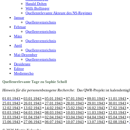
Harald Dohrn
Willi Bollinger
Quellenrelevante Akteure des NS-Regimes
Januar
Quellenverzeichnis
Februar
Quellenverzeichnis
März
Quellenverzeichnis
April
Quellenverzeichnis
Mai-Dezember
Quellenverzeichnis
Desiderate
Editor
Medienecho
Quellenrelevante Tage zu Sophie Scholl
Hinweis für die personenbezogene Recherche:
Das QWR-Projekt ist kalendertägl
01.01.1943
▪
03.01.1943
▪
05.01.1943
▪
07.01.1943
▪
09.01.1943
▪
11.01.1943
▪
25.01.1943
▪
26.01.1943
▪
27.01.1943
▪
28.01.1943
▪
29.01.1943
▪
30.01.1943
▪
12.02.1943
▪
13.02.1943
▪
14.02.1943
▪
15.02.1943
▪
16.02.1943
▪
17.02.1943
▪
03.03.1943
▪
04.03.1943
▪
08.03.1943
▪
10.03.1943
▪
11.03.1943
▪
12.03.1943
▪
31.03.1943
▪
01.04.194
3 ▪
02.04.1943
▪
03.04.1943
▪
04.04.1943
▪
05.04.1943
▪
15.06.1943
▪
27.06.1943
▪
06.07.1943
▪
10.07.1943
▪
13.07.1943
▪
02.08.1
943
▪