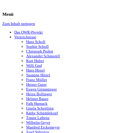
Menü
Zum Inhalt springen
Das QWR-Projekt
Verzeichnisse
Hans Scholl
Sophie Scholl
Christoph Probst
Alexander Schmorell
Kurt Huber
Willi Graf
Hans Hirzel
Susanne Hirzel
Franz Müller
Heiner Guter
Eugen Grimminger
Heinz Bollinger
Helmut Bauer
Falk Harnack
Gisela Schertling
Käthe Schüddekopf
Traute Lafrenz
Wilhelm Geyer
Manfred Eickemeyer
Josef Söhngen