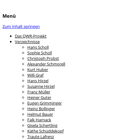
Menü
Zum Inhalt springen
Das QWR-Projekt
Verzeichnisse
Hans Scholl
Sophie Scholl
Christoph Probst
Alexander Schmorell
Kurt Huber
Willi Graf
Hans Hirzel
Susanne Hirzel
Franz Müller
Heiner Guter
Eugen Grimminger
Heinz Bollinger
Helmut Bauer
Falk Harnack
Gisela Schertling
Käthe Schüddekopf
Traute Lafrenz