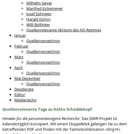
Wilhelm Geyer
Manfred Eickemeyer
Josef Söhngen
Harald Dohrn
Willi Bollinger
Quellenrelevante Akteure des NS-Regimes
Januar
Quellenverzeichnis
Februar
Quellenverzeichnis
März
Quellenverzeichnis
April
Quellenverzeichnis
Mai-Dezember
Quellenverzeichnis
Desiderate
Editor
Medienecho
Quellenrelevante Tage zu Käthe Schüddekopf
Hinweis für die personenbezogene Recherche:
Das QWR-Projekt ist
kalendertäglich konzipiert. Mit einem Doppelklick gelangen Sie zu dem
betreffenden PDF und finden mit der Tastenkombination »Strg+F«